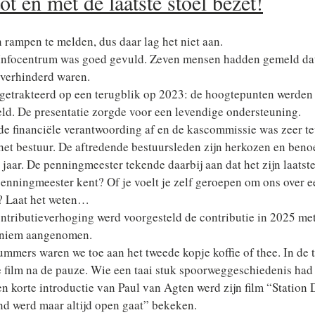
t en met de laatste stoel bezet!
rampen te melden, dus daar lag het niet aan.
 Infocentrum was goed gevuld. Zeven mensen hadden gemeld da
verhinderd waren.
etrakteerd op een terugblik op 2023: de hoogtepunten werden 
eld. De presentatie zorgde voor een levendige ondersteuning.
e financiële verantwoording af en de kascommissie was zeer te
het bestuur. De aftredende bestuursleden zijn herkozen en ben
jaar. De penningmeester tekende daarbij aan dat het zijn laatste 
penningmeester kent? Of je voelt je zelf geroepen om ons over ee
?? Laat het weten…
ntributieverhoging werd voorgesteld de contributie in 2025 met
aniem aangenomen.
ummers waren we toe aan het tweede kopje koffie of thee. In de t
e film na de pauze. Wie een taai stuk spoorweggeschiedenis had
n korte introductie van Paul van Agten werd zijn film “Station D
nd werd maar altijd open gaat” bekeken.