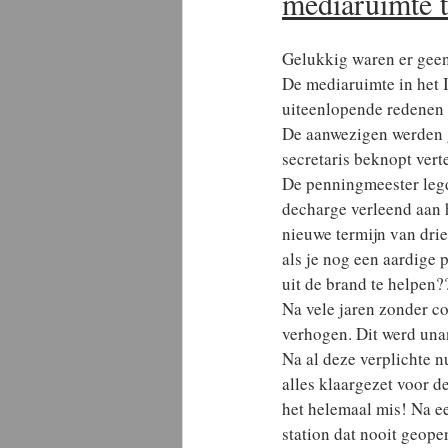
mediaruimte to
Gelukkig waren er geen 
De mediaruimte in het
uiteenlopende redenen 
De aanwezigen werden g
secretaris beknopt vert
De penningmeester legd
decharge verleend aan 
nieuwe termijn van drie 
als je nog een aardige 
uit de brand te helpen
Na vele jaren zonder co
verhogen. Dit werd un
Na al deze verplichte n
alles klaargezet voor d
het helemaal mis! Na ee
station dat nooit geope