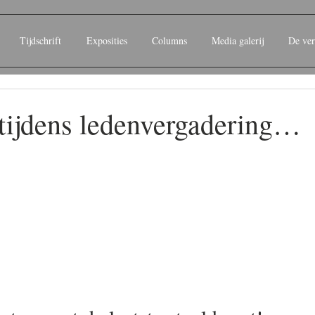
Tijdschrift
Exposities
Columns
Media galerij
De ver
 tijdens ledenvergadering…