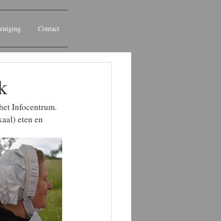
eniging
Contact
k
het Infocentrum. 
kaal) eten en 