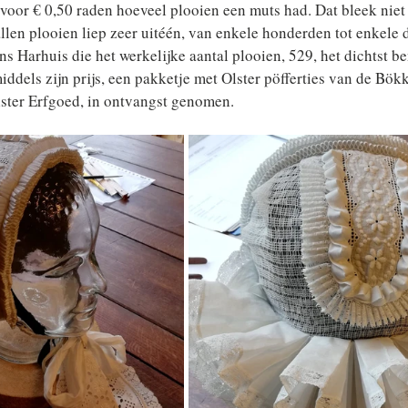
oor € 0,50 raden hoeveel plooien een muts had. Dat bleek niet 
allen plooien liep zeer uitéén, van enkele honderden tot enkele 
ns Harhuis die het werkelijke aantal plooien, 529, het dichtst 
iddels zijn prijs, een pakketje met Olster pöfferties van de Bök
lster Erfgoed, in ontvangst genomen.