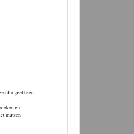
e film geeft een 
boeken en 
het mutsen 