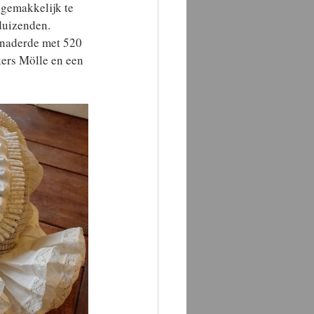
gemakkelijk te 
duizenden. 
benaderde met 520 
kers Mölle en een 