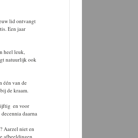
ieuw lid ontvangt 
is. Een jaar 
 heel leuk, 
gt natuurlijk ook 
in één van de 
bij de kraam.
jftig  en voor 
e decennia daarna 
? Aarzel niet en 
de afbeeldingen,  