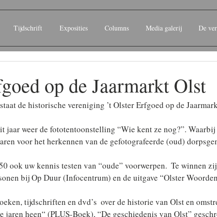
Tijdschrift
Exposities
Columns
Media galerij
De ver
rfgoed op de Jaarmarkt Olst
taat de historische vereniging ’t Olster Erfgoed op de Jaarmark
it jaar weer de fototentoonstelling “Wie kent ze nog?”. Waarbij
aren voor het herkennen van de gefotografeerde (oud) dorpsge
,50 ook uw kennis testen van “oude” voorwerpen.  Te winnen zijn 
sonen bij Op Duur (Infocentrum) en de uitgave “Olster Woorden
oeken, tijdschriften en dvd’s  over de historie van Olst en omstr
e jaren heen“ (PLUS-Boek), “De geschiedenis van Olst” geschr