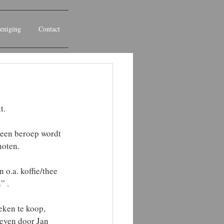
eniging
Contact
t. 
 een beroep wordt 
noten.
o.a. koffie/thee 
” .
eken te koop, 
even door Jan 