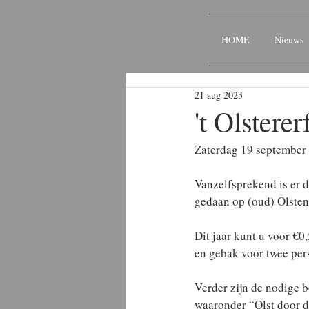
HOME
Nieuws
21 aug 2023
't Olstere
Zaterdag 19 september s
Vanzelfsprekend is er d
gedaan op (oud) Olsten
Dit jaar kunt u voor €0
en gebak voor twee per
Verder zijn de nodige b
waaronder “Olst door d