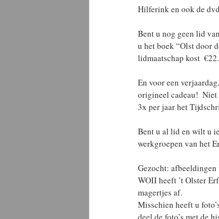
Hilferink en ook de dvd 
Bent u nog geen lid van
u het boek “Olst door d
lidmaatschap kost  €22.
En voor een verjaardag,
origineel cadeau!  Niet
3x per jaar het Tijdschri
Bent u al lid en wilt u 
werkgroepen van het Er
Gezocht: afbeeldingen ui
WOII heeft ’t Olster Er
magertjes af. 
Misschien heeft u foto’
deel de foto’s met de hi