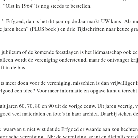
 “Olst in 1964” is nog steeds te bestellen.
 ’t Erfgoed, dan is het dit jaar op de Jaarmarkt UW kans! Als n
e jaren heen” (PLUS boek ) en drie Tijdschriften naar keuze grat
 
 jubileum of de komende feestdagen is het lidmaatschap ook een
 alleen wordt de vereniging ondersteund, maar de ontvanger krij
ft in de bus.
iets meer doen voor de vereniging, misschien is dan vrijwilliger 
fgoed een idee? Voor meer informatie en opgave kunt u terecht 
t jaren 60, 70, 80 en 90 uit de vorige eeuw. Uit jaren veertig, vi
fgoed veel materialen en foto’s in haar archief. Daarbij steken d
s  waarvan u niet wist dat de Erfgoed er waarde aan zou hechten
storische vereniging.  Nb: de vereniging  scant en digitaliseert 