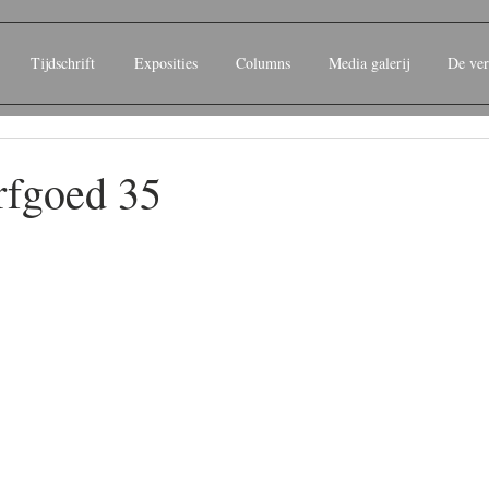
Tijdschrift
Exposities
Columns
Media galerij
De ver
Erfgoed 35