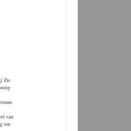
. Zie
oning
Herman
eel van
ig om