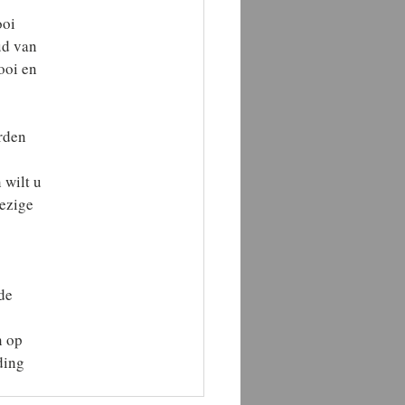
ooi
ud van
ooi en
rden
 wilt u
wezige
de
n op
ding