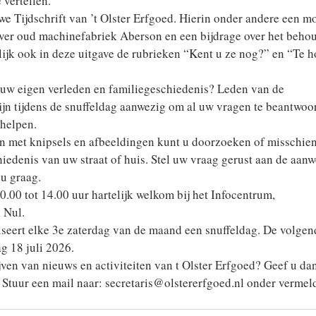
 vertellen.
we Tijdschrift van ’t Olster Erfgoed. Hierin onder andere een m
 over oud machinefabriek Aberson en een bijdrage over het beho
lijk ook in deze uitgave de rubrieken “Kent u ze nog?” en “Te h
 uw eigen verleden en familiegeschiedenis? Leden van de
jn tijdens de snuffeldag aanwezig om al uw vragen te beantwoo
 helpen.
 met knipsels en afbeeldingen kunt u doorzoeken of misschien
hiedenis van uw straat of huis. Stel uw vraag gerust aan de aan
 u graag.
0.00 tot 14.00 uur hartelijk welkom bij het Infocentrum,
 Nul.
niseert elke 3e zaterdag van de maand een snuffeldag. De volgen
ag 18 juli 2026.
jven van nieuws en activiteiten van t Olster Erfgoed? Geef u da
 Stuur een mail naar: secretaris@olstererfgoed.nl onder vermel