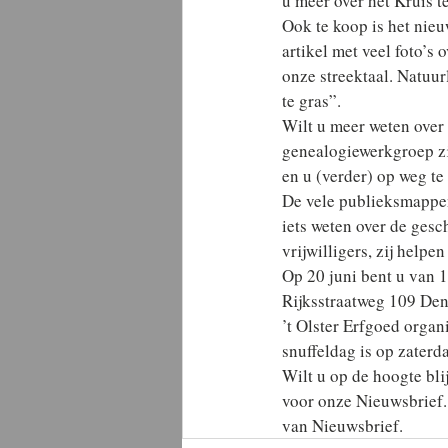
u meer over het Kruis te
Ook te koop is het nieu
artikel met veel foto’s
onze streektaal. Natuur
te gras”.
Wilt u meer weten over
genealogiewerkgroep zi
en u (verder) op weg te
De vele publieksmappen
iets weten over de gesc
vrijwilligers, zij helpen
Op 20 juni bent u van 1
Rijksstraatweg 109 Den
’t Olster Erfgoed orga
snuffeldag is op zaterd
Wilt u op de hoogte bli
voor onze Nieuwsbrief.
van Nieuwsbrief.