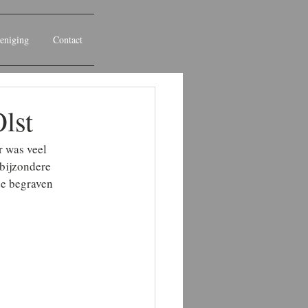
eniging
Contact
lst
r was veel 
bijzondere 
de begraven 