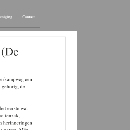
eniging
Contact
 (De
sterkampweg een 
 gehorig, de 
het eerste wat 
bottenzak, 
’n herinneringen 
e potten. Mijn 