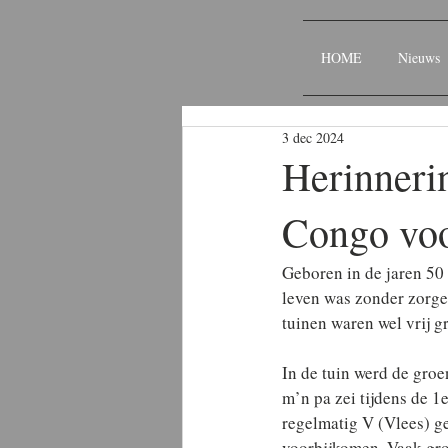
HOME
Nieuws
3 dec 2024
Herinneri
Congo voo
Geboren in de jaren 50
leven was zonder zorgen
tuinen waren wel vrij g
In de tuin werd de groe
m’n pa zei tijdens de 1
regelmatig V (Vlees) ge
voorbijkomen. Vaak groe