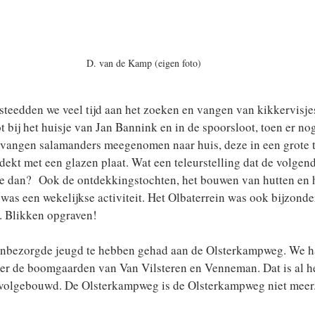
D. van de Kamp (eigen foto)
steedden we veel tijd aan het zoeken en vangen van kikkervisje
t bij het huisje van Jan Bannink en in de spoorsloot, toen er nog
evangen salamanders meegenomen naar huis, deze in een grote te
dekt met een glazen plaat. Wat een teleurstelling dat de volgend
oe dan?  Ook de ontdekkingstochten, het bouwen van hutten en h
 was een wekelijkse activiteit. Het Olbaterrein was ook bijzonder
. Blikken opgraven!
 onbezorgde jeugd te hebben gehad aan de Olsterkampweg. We h
ver de boomgaarden van Van Vilsteren en Venneman. Dat is al he
u volgebouwd. De Olsterkampweg is de Olsterkampweg niet meer