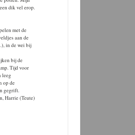
en dik vel erop. 
spelen met de 
veldjes aan de 
, in de wei bij 
jken bij de 
amp. Tijd voor 
 leeg 
n op de 
n gegrift.
, Harrie (Teute) 