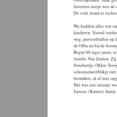
favoriete toetje was d
De vork stond er rechto
We hadden alles wat ons
kinderen. Vooral voetba
weg, putvoetballen op d
de Olba en bij de boo
Begin 60-tiger jaren, e
familie Van Zanten. Zij
Swiebertje, Okkie Trooy
schoensmeerblikje met w
bromfiets, al of niet o
Het was een straatje wa
Jansen, (Katten) Annie 