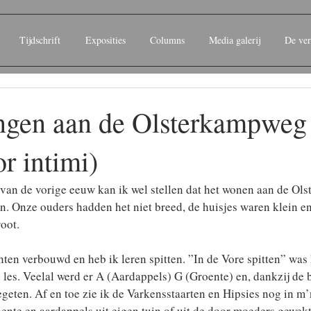
Tijdschrift
Exposities
Columns
Media galerij
De ver
ngen aan de Olsterkampweg
r intimi)
 van de vorige eeuw kan ik wel stellen dat het wonen aan de Ol
. Onze ouders hadden het niet breed, de huisjes waren klein en
root.
nten verbouwd en heb ik leren spitten. ”In de Vore spitten” was 
e les. Veelal werd er A (Aardappels) G (Groente) en, dankzij de 
geten. Af en toe zie ik de Varkensstaarten en Hipsies nog in m
nte en aardappels uit eigen tuin of uit de door moeders gewekt