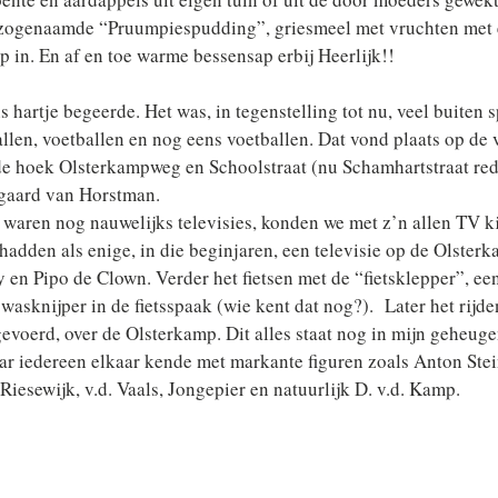
e zogenaamde “Pruumpiespudding”, griesmeel met vruchten met e
p in. En af en toe warme bessensap erbij Heerlijk!!
 hartje begeerde. Het was, in tegenstelling tot nu, veel buiten 
llen, voetballen en nog eens voetballen. Dat vond plaats op de 
e hoek Olsterkampweg en Schoolstraat (nu Schamhartstraat red.)
mgaard van Horstman.
r waren nog nauwelijks televisies, konden we met z’n allen TV ki
 hadden als enige, in die beginjaren, een televisie op de Olsterk
 en Pipo de Clown. Verder het fietsen met de “fietsklepper”, een
asknijper in de fietsspaak (wie kent dat nog?).  Later het rijde
pgevoerd, over de Olsterkamp. Dit alles staat nog in mijn geheuge
ar iedereen elkaar kende met markante figuren zoals Anton Stein
Riesewijk, v.d. Vaals, Jongepier en natuurlijk D. v.d. Kamp.