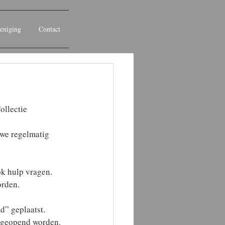
eniging
Contact
ollectie 
 we regelmatig 
ok hulp vragen.
rden.
d” geplaatst.
n geopend worden.