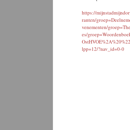
https://mijnstadmijn
ranten/groep=Deelne
venementen/groep=The
es/groep=Woordenboe
OstHVOE%2A%20%22D
lpp=12/?nav_id=0-0