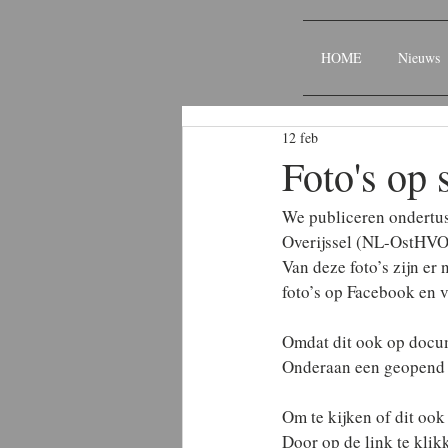
HOME
Nieuws
12 feb
Foto's op 
We publiceren ondertus
Overijssel (NL-OstHVO
Van deze foto’s zijn er
foto’s op Facebook en 
Omdat dit ook op docum
Onderaan een geopend 
Om te kijken of dit oo
Door op de link te kli