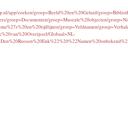
dorp.nl/app/zoeken/groep=Beeld%20en%20Geluid/groep=Bibl
mers/groep=Documenten/groep=Museale%20objecten/groep=
ma%27s%20en%20tijdlijnen/groep=Veldnamen/groep=Verhale
k%20van%20Overijssel/Globaal=NL-
en%20Roosen%20Enk%22%20%22Namen%20onbekend%22/p