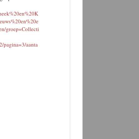
iotheek%20en%20K
Nieuws%20en%20e
n/groep=Collecti
agina=3/aanta