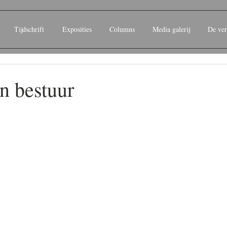
Tijdschrift
Exposities
Columns
Media galerij
De ver
n bestuur