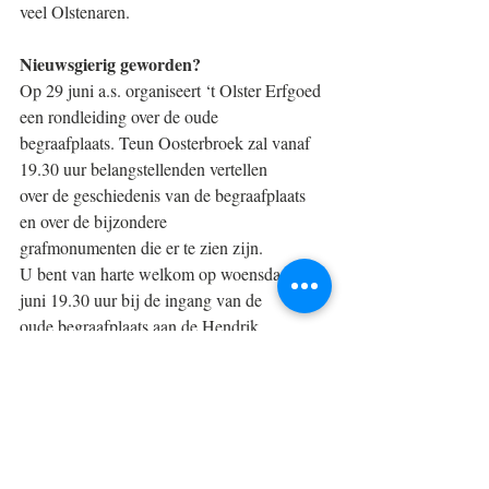
veel Olstenaren.
Nieuwsgierig geworden?
Op 29 juni a.s. organiseert ‘t Olster Erfgoed 
een rondleiding over de oude
begraafplaats. Teun Oosterbroek zal vanaf 
19.30 uur belangstellenden vertellen
over de geschiedenis van de begraafplaats 
en over de bijzondere
grafmonumenten die er te zien zijn.
U bent van harte welkom op woensdag 29 
juni 19.30 uur bij de ingang van de
oude begraafplaats aan de Hendrik 
Droststraat 20A (bij het Molenpad). De
rondleiding is gratis en duurt ca. één uur.
Let op: wegens een maximaal aantal 
deelnemers is aanmelden verplicht!
Dit kan bij Jolande Biljardt: 
ghjbiljardt@gmail.com
 of tel. 0570-563197 