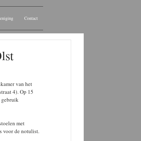
eniging
Contact
lst
skamer van het 
traat 4). Op 15 
 gebruik 
stoelen met 
 voor de notulist.