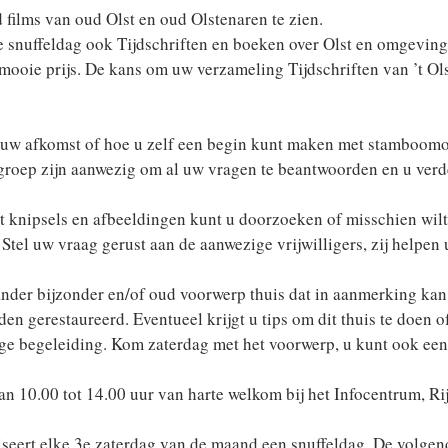
 films van oud Olst en oud Olstenaren te zien.
de snuffeldag ook Tijdschriften en boeken over Olst en omgevin
mooie prijs. De kans om uw verzameling Tijdschriften van ’t Ol
 uw afkomst of hoe u zelf een begin kunt maken met stamboom
roep zijn aanwezig om al uw vragen te beantwoorden en u verde
knipsels en afbeeldingen kunt u doorzoeken of misschien wilt 
 Stel uw vraag gerust aan de aanwezige vrijwilligers, zij helpen 
ander bijzonder en/of oud voorwerp thuis dat in aanmerking ka
den gerestaureerd. Eventueel krijgt u tips om dit thuis te doen o
ge begeleiding. Kom zaterdag met het voorwerp, u kunt ook ee
an 10.00 tot 14.00 uur van harte welkom bij het Infocentrum, Ri
iseert elke 3e zaterdag van de maand een snuffeldag. De volgend