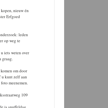
g kopen, nieuw én 
ster Erfgoed 
onderzoek: leden 
r op weg te 
u iets weten over 
u graag.
n komen om door 
f u kunt zelf aan 
n foto meenemen.
jksstraatweg 109 
e is snuffeldag 