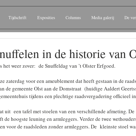
Tijdschrift
Exposities
Columns
Media galerij
De ver
Snuffelen in de historie van O
s het weer zover:  de Snuffeldag van ’t Olster Erfgoed.
ze zaterdag voor een ameublement dat heeft gestaan in de raad
n de gemeente Olst aan de Domstraat  (huidige Aaldert Geertss
emeentehuis tijdens een plechtige raadsvergadering officieel in
 uit  een tafel met stoelen van een verschillende afmeting. De 
ft de hoogste leuning en armleggers. Verder de twee wethouder
len voor de raadsleden zonder armleggers. De  kleinste stoel was