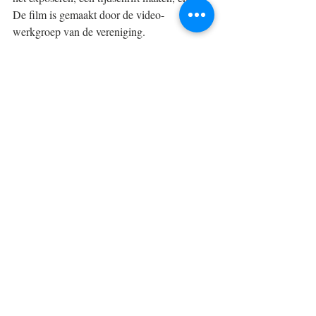
De film is gemaakt door de video-
werkgroep van de vereniging. 
Ans en Mans kijken er hun ogen uit en zijn 
helemaal verbaasd als ze in een mooie old-
timer een ritje vanuit van het Infocentrum 
maken. ’t Olster Erfgoed hoopt dat de film 
ook de kijker enthousiast maakt en op het 
idee brengt om zich als vrijwilliger in te 
zetten voor het levend houden van de 
historie van onze streek. 
header.all-comments